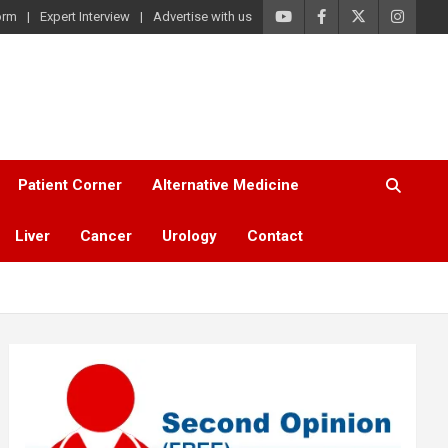
orm
Expert Interview
Advertise with us
Patient Corner
Alternative Medicine
Liver
Cancer
Urology
Contact