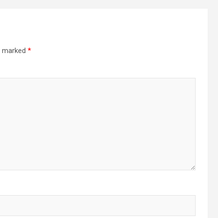
re marked
*