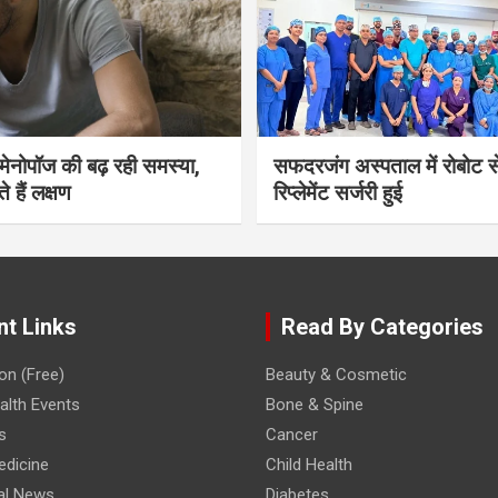
भी मेनोपॉज की बढ़ रही समस्या,
सफदरजंग अस्पताल में रोबोट से
ते हैं लक्षण
रिप्लेमेंट सर्जरी हुई
nt Links
Read By Categories
on (Free)
Beauty & Cosmetic
lth Events
Bone & Spine
s
Cancer
edicine
Child Health
al News
Diabetes