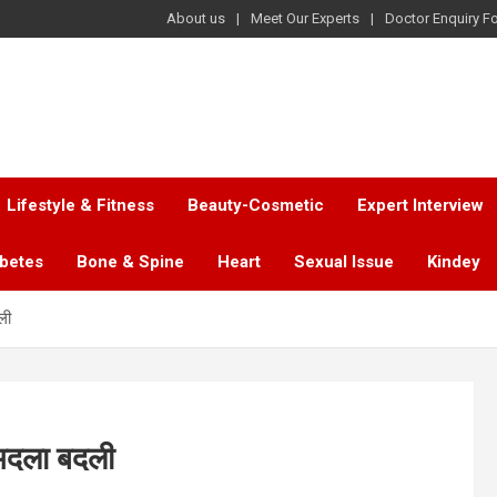
About us
Meet Our Experts
Doctor Enquiry F
Lifestyle & Fitness
Beauty-Cosmetic
Expert Interview
abetes
Bone & Spine
Heart
Sexual Issue
Kindey
ली
अदला बदली