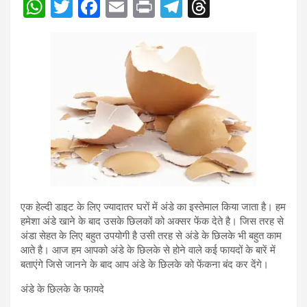
W
T
F
E
Pr
T
T
h
wi
a
m
in
el
hr
at
tt
ce
ail
t
e
e
s
er
b
gr
a
A
o
a
d
p
o
m
s
p
k
एक हेल्दी डाइट के लिए ज्यादातर घरों में अंडे का इस्तेमाल किया जाता है। हम
हमेशा अंडे खाने के बाद उसके छिलकों को अक्सर फेंक देते है। जिस तरह से
अंडा सेहत के लिए बहुत उपयोगी है उसी तरह से अंडे के छिलके भी बहुत काम
आते है। आज हम आपको अंडे के छिलके से होने वाले कई फायदों के बारें में
बताएंगे जिसे जानने के बाद आप अंडे के छिलके को फेंकना बंद कर देंगे।
अंडे के छिलके के फायदे