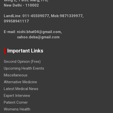
Wing 2, 1 BSZ Marg, ITO,
New Delhi - 110002
LandLine: 011-45509077, Mob:9871339977,
09958941117
E-mail: nishi.bhat04@gmail.com,
sahoo.deba@gmail.com
Important Links
Second Opinion (Free)
Upcoming Health Events
Miscellaneous
Alternative Medicine
Latest Medical News
Expert Interview
Patient Corner
Womens Health