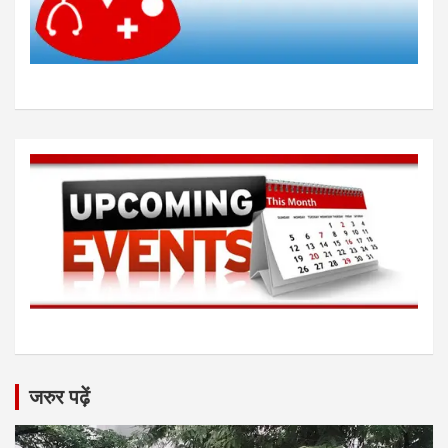
जरुर पढ़ें