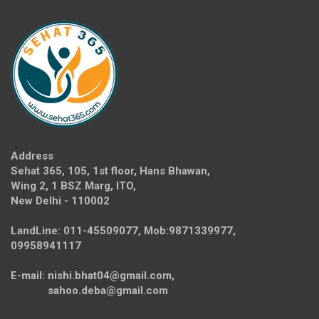
Address
Sehat 365, 105, 1st floor, Hans Bhawan,
Wing 2, 1 BSZ Marg, ITO,
New Delhi - 110002
LandLine: 011-45509077, Mob:9871339977,
09958941117
E-mail: nishi.bhat04@gmail.com,
sahoo.deba@gmail.com