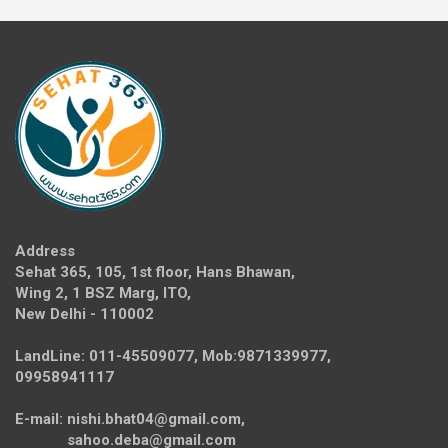
Address
Sehat 365, 105, 1st floor, Hans Bhawan,
Wing 2, 1 BSZ Marg, ITO,
New Delhi - 110002
LandLine: 011-45509077, Mob:9871339977,
09958941117
E-mail: nishi.bhat04@gmail.com,
sahoo.deba@gmail.com