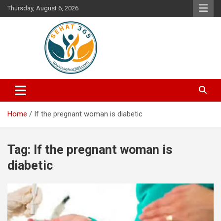
Skip
Thursday, August 6, 2026
to
content
Your's Complete Health Guide
Sehat365
Home
If the pregnant woman is diabetic
Tag:
If the pregnant woman is
diabetic