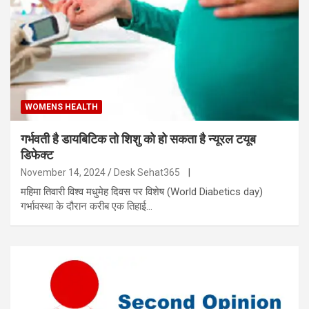
WOMENS HEALTH
गर्भवती है डायबिटिक तो शिशु को हो सकता है न्यूरल टयूब
डिफेक्ट
November 14, 2024
Desk Sehat365
|
महिमा तिवारी विश्व मधुमेह दिवस पर विशेष (World Diabetics day)
गर्भावस्था के दौरान करीब एक तिहाई…