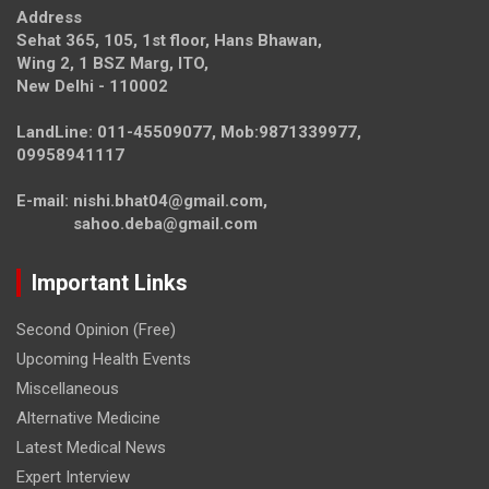
Address
Sehat 365, 105, 1st floor, Hans Bhawan,
Wing 2, 1 BSZ Marg, ITO,
New Delhi - 110002
LandLine: 011-45509077, Mob:9871339977,
09958941117
E-mail: nishi.bhat04@gmail.com,
sahoo.deba@gmail.com
Important Links
Second Opinion (Free)
Upcoming Health Events
Miscellaneous
Alternative Medicine
Latest Medical News
Expert Interview