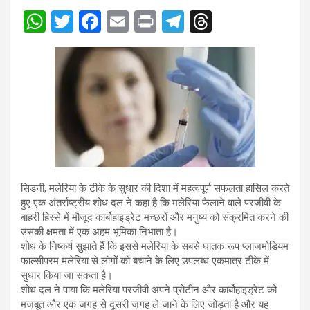
W
T
F
E
Pr
T
T
h
wi
a
m
in
el
hr
at
tt
ce
ail
t
e
e
s
er
b
gr
a
A
o
a
d
p
o
m
s
p
k
सिडनी, मलेरिया के टीके के सुधार की दिशा में महत्वपूर्ण सफलता हासिल करते
हुए एक अंतर्राष्ट्रीय शोध दल ने कहा है कि मलेरिया फैलाने वाले परजीवी के
बाहरी हिस्से में मौजूद कार्बोहाइड्रेट मच्छरों और मनुष्य को संक्रमित करने की
उसकी क्षमता में एक अहम भूमिका निभाता है।
शोध के निष्कर्ष सुझाते हैं कि इससे मलेरिया के सबसे घातक रूप प्लाजमोडियम
फाल्सीपरम मलेरिया से लोगों को बचाने के लिए उपलब्ध एकमात्र टीके में
सुधार किया जा सकता है।
शोध दल ने पाया कि मलेरिया परजीवी अपने प्रोटीन और कार्बोहाइड्रेट को
मजबूत और एक जगह से दूसरी जगह ले जाने के लिए जोड़ता है और यह