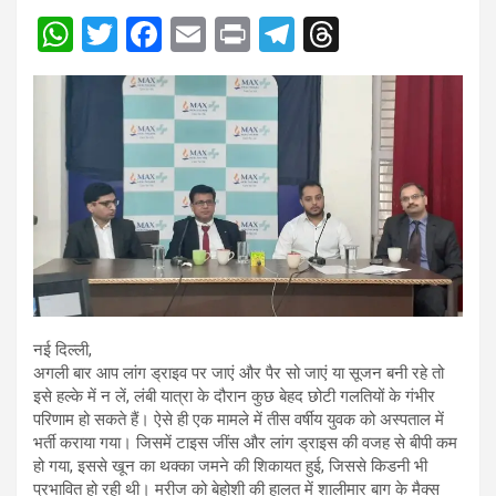
W
T
F
E
Pr
T
T
h
wi
a
m
in
el
hr
at
tt
ce
ail
t
e
e
s
er
b
gr
a
A
o
a
d
p
o
m
s
p
k
नई दिल्ली,
अगली बार आप लांग ड्राइव पर जाएं और पैर सो जाएं या सूजन बनी रहे तो
इसे हल्के में न लें, लंबी यात्रा के दौरान कुछ बेहद छोटी गलतियों के गंभीर
परिणाम हो सकते हैं। ऐसे ही एक मामले में तीस वर्षीय युवक को अस्पताल में
भर्ती कराया गया। जिसमें टाइस जींस और लांग ड्राइस की वजह से बीपी कम
हो गया, इससे खून का थक्का जमने की शिकायत हुई, जिससे किडनी भी
प्रभावित हो रही थी। मरीज को बेहोशी की हालत में शालीमार बाग के मैक्स