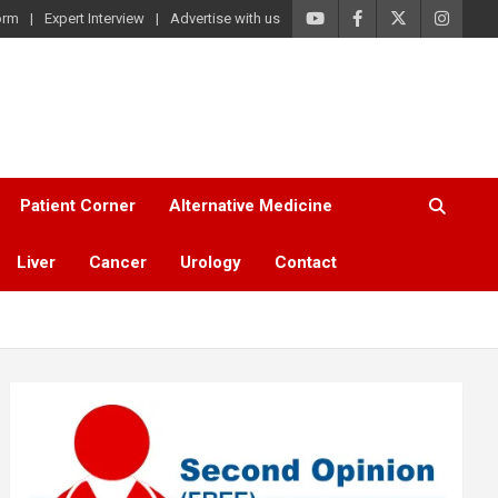
orm
Expert Interview
Advertise with us
Patient Corner
Alternative Medicine
Liver
Cancer
Urology
Contact