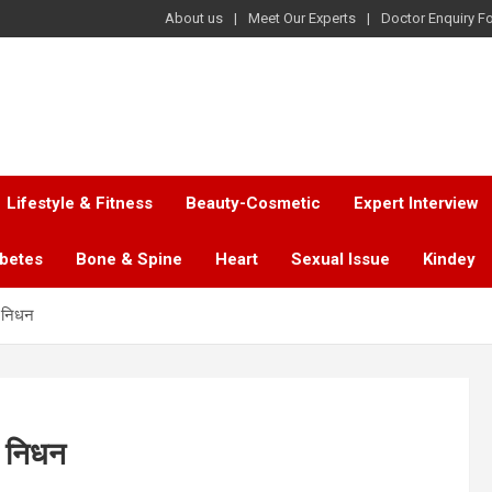
About us
Meet Our Experts
Doctor Enquiry F
Lifestyle & Fitness
Beauty-Cosmetic
Expert Interview
abetes
Bone & Spine
Heart
Sexual Issue
Kindey
ा निधन
ा निधन