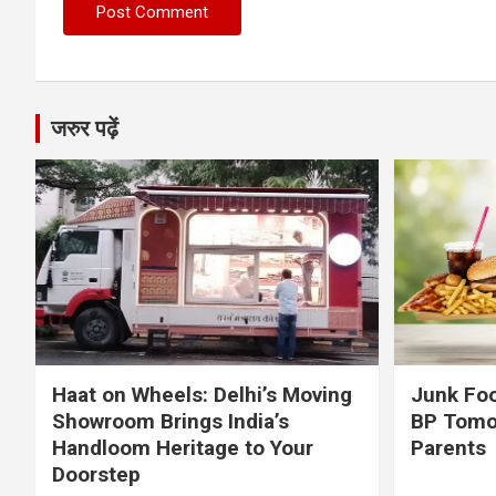
जरुर पढ़ें
Haat on Wheels: Delhi’s Moving
Junk Foo
Showroom Brings India’s
BP Tomo
Handloom Heritage to Your
Parents
Doorstep