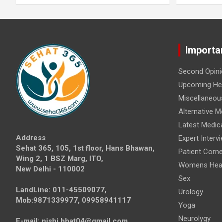
Importa
Second Opini
Upcoming Hea
Miscellaneou
Alternative M
Latest Medic
Address
Expert Interv
Sehat 365, 105, 1st floor, Hans Bhawan,
Patient Corne
Wing 2, 1 BSZ Marg, ITO,
Womens Hea
New Delhi - 110002
Sex
LandLine: 011-45509077,
Urology
Mob:9871339977, 09958941117
Yoga
Neurolygy
E-mail: nishi.bhat04@gmail.com,