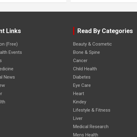
nt Links
Read By Categories
on (Free)
Beauty & Cosmetic
lth Events
Bone & Spine
s
Cancer
edicine
Child Health
al News
Diabetes
iew
Eye Care
r
Heart
lth
Kindey
Lifestyle & Fitness
Liver
Medical Research
Mens Health