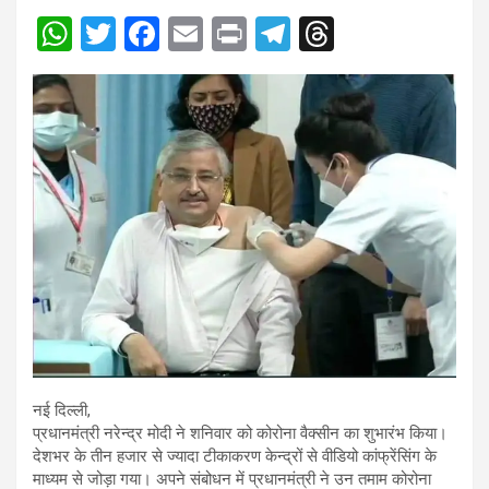
W
T
F
E
Pr
T
T
h
wi
a
m
in
el
hr
at
tt
ce
ail
t
e
e
s
er
b
gr
a
A
o
a
d
p
o
m
s
p
k
नई दिल्ली,
प्रधानमंत्री नरेन्द्र मोदी ने शनिवार को कोरोना वैक्सीन का शुभारंभ किया।
देशभर के तीन हजार से ज्यादा टीकाकरण केन्द्रों से वीडियो कांफ्रेंसिंग के
माध्यम से जोड़ा गया। अपने संबोधन में प्रधानमंत्री ने उन तमाम कोरोना