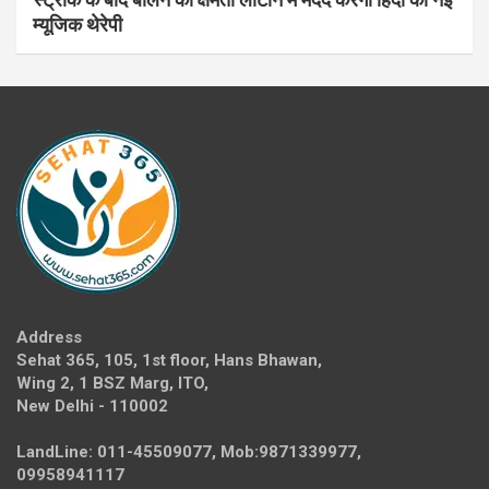
म्यूजिक थेरेपी
Address
Sehat 365, 105, 1st floor, Hans Bhawan,
Wing 2, 1 BSZ Marg, ITO,
New Delhi - 110002
LandLine: 011-45509077, Mob:9871339977,
09958941117