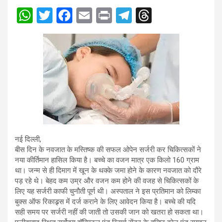
W
T
F
E
Pr
T
T
h
wi
a
m
in
el
hr
at
tt
ce
ail
t
e
e
s
er
b
gr
a
A
o
a
d
p
o
m
s
p
k
नई दिल्ली,
बीस दिन के नवजात के मस्तिष्क की सफल ओपेन सर्जरी कर चिकित्सकों ने
नया कीर्तिमान हासिल किया है। बच्चे का वजन मात्र एक किलो 160 ग्राम
था। जन्म से ही दिमाग में खून के थक्के जमा होने के कारण नवजात को दौरे
पड़ रहे थे। बेहद कम उम्र और वजन कम होने की वजह से चिकित्सकों के
लिए यह सर्जरी काफी चुनौती पूर्ण थी। अस्पताल ने इस प्रतिमान को लिम्का
बुक्स ऑफ रिकाड्र्स में दर्ज कराने के लिए आवेदन किया है। बच्चे की यदि
सही समय पर सर्जरी नहीं की जाती तो उसकी जान को खतरा हो सकता था।