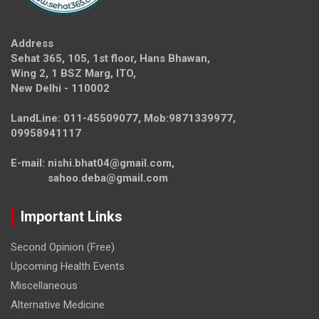
Address
Sehat 365, 105, 1st floor, Hans Bhawan,
Wing 2, 1 BSZ Marg, ITO,
New Delhi - 110002
LandLine: 011-45509077, Mob:9871339977,
09958941117
E-mail: nishi.bhat04@gmail.com,
sahoo.deba@gmail.com
Important Links
Second Opinion (Free)
Upcoming Health Events
Miscellaneous
Alternative Medicine