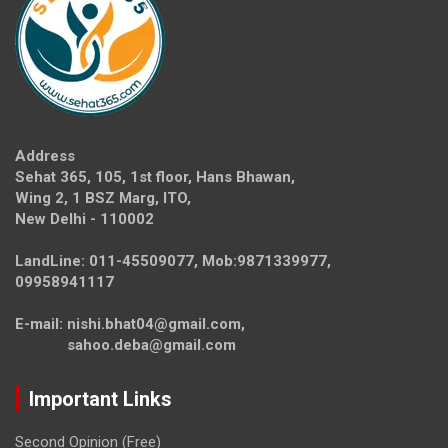
Address
Sehat 365, 105, 1st floor, Hans Bhawan,
Wing 2, 1 BSZ Marg, ITO,
New Delhi - 110002
LandLine: 011-45509077, Mob:9871339977,
09958941117
E-mail: nishi.bhat04@gmail.com,
sahoo.deba@gmail.com
Important Links
Second Opinion (Free)