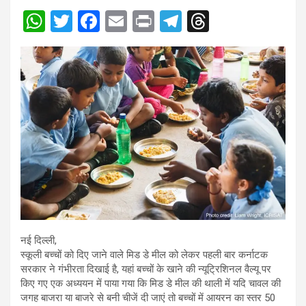
W
T
F
E
Pr
T
T
h
wi
a
m
in
el
hr
at
tt
ce
ail
t
e
e
s
er
b
gr
a
A
o
a
d
p
o
m
s
p
k
नई दिल्ली,
स्कूली बच्चों को दिए जाने वाले मिड डे मील को लेकर पहली बार कर्नाटक
सरकार ने गंभीरता दिखाई है, यहां बच्चों के खाने की न्यूट्रिशिनल वैल्यू पर
किए गए एक अध्ययन में पाया गया कि मिड डे मील की थाली में यदि चावल की
जगह बाजरा या बाजरे से बनी चीजें दी जाएं तो बच्चों में आयरन का स्तर 50