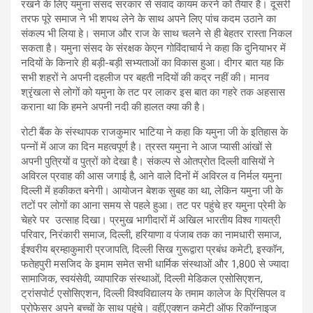
रखने के लिए यमुना संसद सरकार से संवाद कायम करने को तैयार है। दूसरी
तरफ पूरे समाज ने भी शपथ लेने के साथ अपने लिए पांच कदम उठाने का
संकल्प भी लिया हे। समाज और राज के साथ चलने से ही बेहतर रास्ता निकल
सकता है। यमुना संसद के संरक्षक केएन गोविंदाचार्य ने कहा कि दुनियाभर में
नदियों के किनारे ही बड़ी-बड़ी सभ्यताओं का विकास हुआ। दीगर बात यह कि
सभी शहरों ने अपनी दहलीज पर बहती नदियों की कद्र नहीं की। मानव
श्रृंखला से लोगों को यमुना के तट पर लाकर इस बात का गहरे तक अहसास
कराना था कि हमने अपनी नदी की हालत क्या की है।
रोटी बैंक के संस्थापक राजकुमार भाटिया ने कहा कि यमुना जी के इतिहास के
पन्नों में आज का दिन महत्वपूर्ण है। त्रस्त यमुना ने आज प्यासी आंखों से
अपनी पुत्रियों व पुत्रों को देखा है। संकल्प से ओतप्रोत दिल्ली वासियों ने
अविरल प्रवाह की आस जगाई है, आने वाले दिनों में अविरल व निर्मल यमुना
दिल्ली में हकीकत बनेगी। आयोजन बेशक सुबह का था, लेकिन यमुना जी के
तटों पर लोगों का आना समय से पहले हुआ। तट पर पहुंचे हर यमुना प्रेमी के
चेहरे पर उत्साह दिखा। प्रमुख भागीदारों में अखिल भारतीय विश्व गायत्री
परिवार, निरंकारी समाज, दिल्ली, हरियाणा व पंजाब तक का नामधारी समाज,
ईश्वरीय ब्रम्हाकुमारी प्रजापति, दिल्ली सिख गुरूद्वारा प्रबंध कमेटी, इस्कॉन,
फतेहपुरी मसजिद के इमाम समेत सभी धार्मिक संस्थाओं और 1,800 से ज्यादा
सामाजिक, स्वयंसेवी, व्यापारिक संस्थाओं, दिल्ली मेडिकल एसोसिएशन,
ट्रांसपोर्ट एसोसिएशन, दिल्ली विश्वविद्यालय के तमाम कालेज के प्रिंसिपल व
प्रोफेसर अपने बच्चों के साथ पहुंचे। वहीं,एक्शन कमेटी ऑफ रिकॉग्नाइज