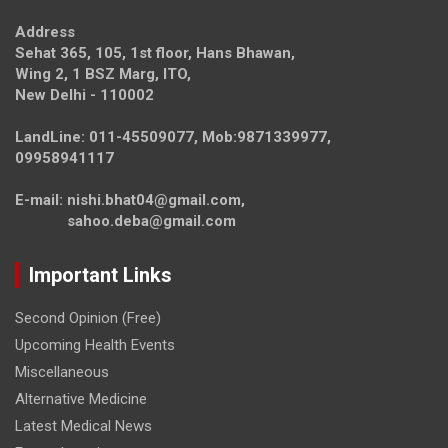
Address
Sehat 365, 105, 1st floor, Hans Bhawan,
Wing 2, 1 BSZ Marg, ITO,
New Delhi - 110002
LandLine: 011-45509077, Mob:9871339977,
09958941117
E-mail: nishi.bhat04@gmail.com,
sahoo.deba@gmail.com
Important Links
Second Opinion (Free)
Upcoming Health Events
Miscellaneous
Alternative Medicine
Latest Medical News