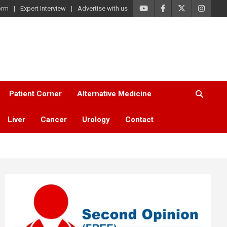
orm
Expert Interview
Advertise with us
Patient Corner
Alternative Medicine
Liver
Cancer
Urology
Contact