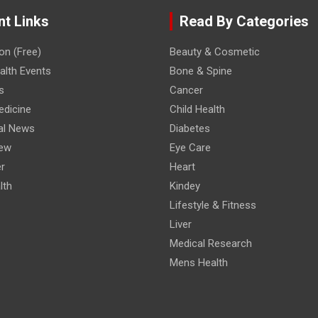
nt Links
Read By Categories
on (Free)
Beauty & Cosmetic
lth Events
Bone & Spine
s
Cancer
edicine
Child Health
al News
Diabetes
iew
Eye Care
r
Heart
lth
Kindey
Lifestyle & Fitness
Liver
Medical Research
Mens Health