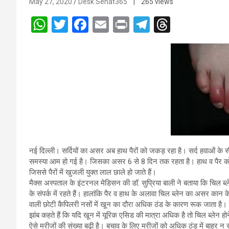
May 27, 2020
Desk Sehat365
| 265 views
W
T
F
E
Pr
T
T
h
wi
a
m
in
el
hr
at
tt
ce
ail
t
e
e
s
er
b
gr
a
A
o
a
d
p
o
m
s
p
k
नई दिल्ली। सर्दियों का असर अब हाथ पैरों को जकड़ रहा है। सर्द हवाओं के सीधे
समस्या आम हो गई है। जिसका असर 6 से 8 दिन तक रहता है। हाथ व पैर को खून
जिससे पैरों में खुजली युक्त लाल छाले हो जाते हैं।
मैक्स अस्पताल के इंटरनल मेडिसन की डॉ. सुप्रिया बाली ने बताया कि चिल ब्ले
के संपर्क में रहते हैं। हालांकि पैर व हाथ के अलावा चिल ब्लेन का असर कान क
वाली छोटी कैपिलरी नसों में खून का दौरा अधिक ठंड के कारण रूक जाता ह
झांब कहते हैं कि यदि खून में यूरिक एसिड की मात्रा अधिक है तो चिल ब्लेन 
ऐसे मरीजों की संख्या बढ़ी है। बचाव के लिए मरीजों को अधिक ठंड में बाहर 