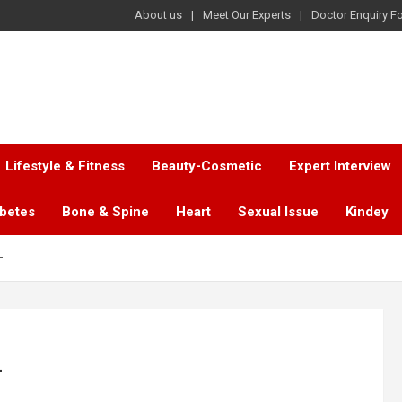
About us
Meet Our Experts
Doctor Enquiry F
Lifestyle & Fitness
Beauty-Cosmetic
Expert Interview
abetes
Bone & Spine
Heart
Sexual Issue
Kindey
–
–