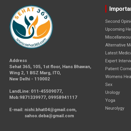
Importa
Second Opini
Upcoming Hea
Miscellaneou
Alternative M
Latest Medic
Address
Expert Interv
Sehat 365, 105, 1st floor, Hans Bhawan,
Patient Corne
Wing 2, 1 BSZ Marg, ITO,
Womens Hea
New Delhi - 110002
Sex
LandLine: 011-45509077,
Urology
Mob:9871339977, 09958941117
Yoga
Neurolygy
E-mail: nishi.bhat04@gmail.com,
sahoo.deba@gmail.com