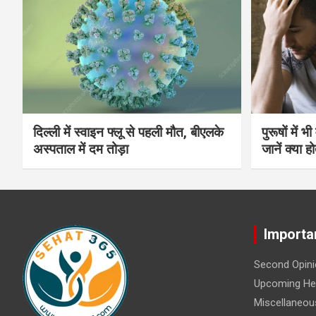
दिल्ली में स्वाइन फ्लू से पहली मौत, बीएलके
पुरूषों में 
अस्पताल में दम तोड़ा
जानें क्या हो
Importa
Second Opini
Upcoming Hea
Miscellaneou