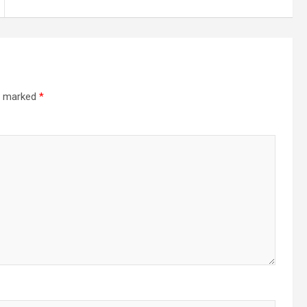
re marked
*