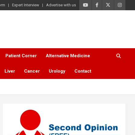
orm
Expert Interview
Advertise with us
Patient Corner
Alternative Medicine
Liver
Cancer
Urology
Contact