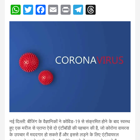
W
T
F
E
Pr
T
T
h
wi
a
m
in
el
hr
at
tt
ce
ail
t
e
e
s
er
b
gr
a
A
o
a
d
p
o
m
s
p
k
नई दिल्ली: बीजिंग के वैज्ञानिकों ने कोविड-19 से संक्रमित होने के बाद स्वस्थ
हुए एक मरीज से प्राप्त ऐसे दो एंटीबॉडी की पहचान की है, जो कोरोना वायरस
के उपचार में मददगार हो सकते हैं और इससे लड़ने के लिए एंटीवायरल