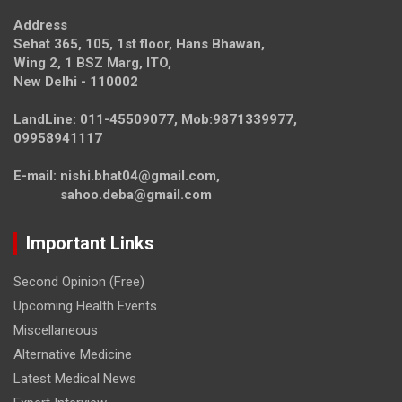
Address
Sehat 365, 105, 1st floor, Hans Bhawan,
Wing 2, 1 BSZ Marg, ITO,
New Delhi - 110002
LandLine: 011-45509077, Mob:9871339977,
09958941117
E-mail: nishi.bhat04@gmail.com,
sahoo.deba@gmail.com
Important Links
Second Opinion (Free)
Upcoming Health Events
Miscellaneous
Alternative Medicine
Latest Medical News