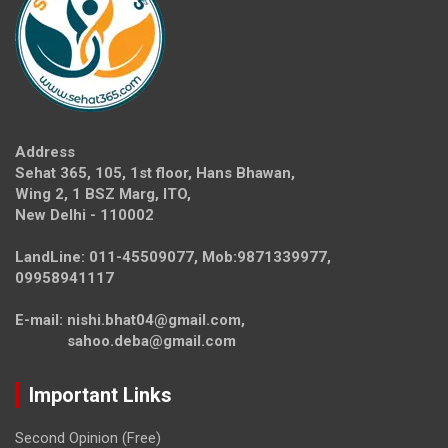
Address
Sehat 365, 105, 1st floor, Hans Bhawan,
Wing 2, 1 BSZ Marg, ITO,
New Delhi - 110002
LandLine: 011-45509077, Mob:9871339977,
09958941117
E-mail: nishi.bhat04@gmail.com,
sahoo.deba@gmail.com
Important Links
Second Opinion (Free)