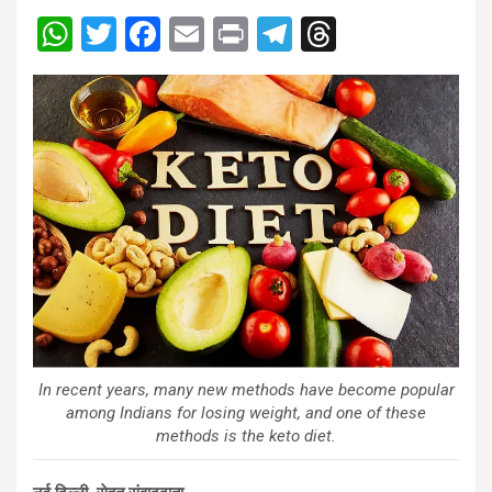
W
T
F
E
Pr
T
T
h
wi
a
m
in
el
hr
at
tt
ce
ail
t
e
e
s
er
b
gr
a
A
o
a
d
p
o
m
s
p
k
In recent years, many new methods have become popular
among Indians for losing weight, and one of these
methods is the keto diet.