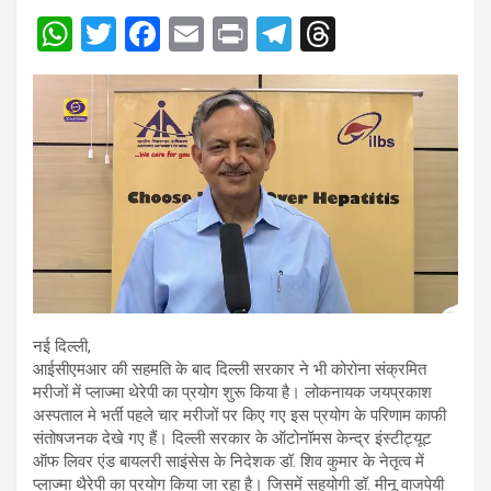
W
T
F
E
Pr
T
T
h
wi
a
m
in
el
hr
at
tt
ce
ail
t
e
e
s
er
b
gr
a
A
o
a
d
p
o
m
s
p
k
नई दिल्ली,
आईसीएमआर की सहमति के बाद दिल्ली सरकार ने भी कोरोना संक्रमित
मरीजों में प्लाज्मा थेरेपी का प्रयोग शुरू किया है। लोकनायक जयप्रकाश
अस्पताल मे भर्ती पहले चार मरीजों पर किए गए इस प्रयोग के परिणाम काफी
संतोषजनक देखे गए हैं। दिल्ली सरकार के ऑटोनॉमस केन्द्र इंस्टीट्यूट
ऑफ लिवर एंड बायलरी साइंसेस के निदेशक डॉ. शिव कुमार के नेतृत्व में
प्लाज्मा थैरेपी का प्रयोग किया जा रहा है। जिसमें सहयोगी डॉ. मीनू वाजपेयी