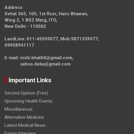
Address
Sehat 365, 105, 1st floor, Hans Bhawan,
Wing 2, 1 BSZ Marg, ITO,
New Delhi - 110002
LandLine: 011-45509077, Mob:9871339977,
09958941117
E-mail: nishi.bhat04@gmail.com,
sahoo.deba@gmail.com
Important Links
Second Opinion (Free)
Upcoming Health Events
Miscellaneous
Alternative Medicine
Latest Medical News
Expert Interview