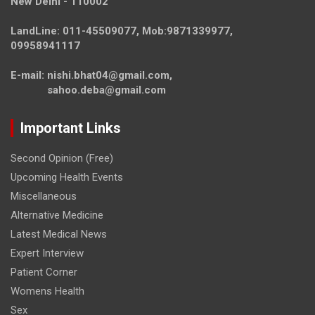
New Delhi - 110002
LandLine: 011-45509077, Mob:9871339977,
09958941117
E-mail: nishi.bhat04@gmail.com,
sahoo.deba@gmail.com
Important Links
Second Opinion (Free)
Upcoming Health Events
Miscellaneous
Alternative Medicine
Latest Medical News
Expert Interview
Patient Corner
Womens Health
Sex