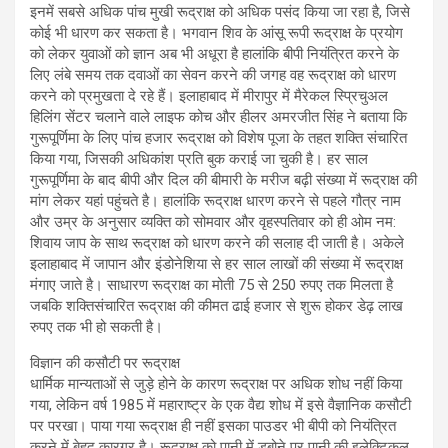
इनमें सबसे अधिक पांच मुखी रूद्राक्ष को अधिक पसंद किया जा रहा है, जिसे
कोई भी धारण कर सकता है। भगवान शिव के आंसू रूपी रूद्राक्ष के प्रयोग
को लेकर युवाओं को ज्ञान अब भी अधूरा है हालांकि बीपी नियंत्रित करने के
लिए लंबे समय तक दवाओं का सेवन करने की जगह वह रूद्राक्ष को धारण
करने को प्रमुखता दे रहे हैं। इलाहाबाद में मीरापुर में मैरेकल स्प्रिचुअल
हिलिंग सेंटर चलाने वाले लाइफ कोच और हीलर अमरजीत सिंह ने बताया कि
गुरूपूर्णिमा के लिए पांच हजार रूद्राक्ष को विशेष पूजा के तहत शक्ति संचारित
किया गया, जिसकी अधिकांश प्रति बुक कराई जा चुकी है। हर साल
गुरूपूर्णिमा के बाद बीपी और दिल की बीमारी के मरीज बढ़ी संख्या में रूद्राक्ष की
मांग लेकर यहां पहुंचते है। हालांकि रूद्राक्ष धारण करने से पहले गौत्र नाम
और उम्र के अनुसार व्यक्ति को सोमवार और वृहस्पतिवार को ही ओम नम:
शिवाय जाप के साथ रूद्राक्ष को धारण करने की सलाह दी जाती है। अकेले
इलाहाबाद में जापान और इंडोनेशिया से हर साल लाखों की संख्या में रूद्राक्ष
मंगाए जाते है। साधारण रूद्राक्ष का मोती 75 से 250 रुपए तक मिलता है
जबकि शक्तिसंचारित रूद्राक्ष की कीमत ढाई हजार से शुरू होकर डेढ़ लाख
रुपए तक भी हो सकती है।
विज्ञान की कसौटी पर रूद्राक्ष
धार्मिक मान्यताओं से जुड़े होने के कारण रूद्राक्ष पर अधिक शोध नहीं किया
गया, लेकिन वर्ष 1985 में महाराष्ट्र के एक वैद्य शोध में इसे वैज्ञानिक कसौटी
पर परखा। पाया गया रूद्राक्ष ही नहीं इसका पाउडर भी बीपी को नियंत्रित
करने में बेहद कारगर है। रूद्राक्ष को पानी में डुबोने पर पानी की इलेक्टिकल