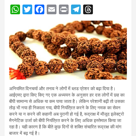
W
T
F
E
Pr
T
T
h
wi
a
m
in
el
hr
at
tt
ce
ail
t
e
e
s
er
b
gr
a
A
o
a
d
p
o
m
s
p
k
अनियमित दिनचर्या और तनाव ने लोगों में ब्लड प्रेशर को बढ़ा दिया है।
आईएमए द्वारा किए किए गए एक अध्ययन के अनुसार हर दस लोगों में छह का
बीपी सामान्य से अधिक या कम पाया जाता है। लेकिन परेशानी बढ़ी तो उसका
तोड़ भी नया ही निकाला गया, बीपी नियंत्रित करने के लिए नमक का सेवन
करने या न करने की कहानी अब पुरानी हो गई है, रूद्राक्ष में मौजूद इलेक्ट्रो
मैगनेटिक उर्जा को बीपी नियंत्रित करने के लिए अधिक इस्तेमाल किया जा
रहा है। यही कारण है कि बीते कुछ दिनों से शक्ति संचारित रूद्राक्ष की मांग
बाजार में बढ़ गई है।