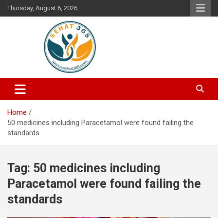
Skip
Thursday, August 6, 2026
to
content
Your's Complete Health Guide
Sehat365
Home
50 medicines including Paracetamol were found failing the
standards
Tag:
50 medicines including
Paracetamol were found failing the
standards