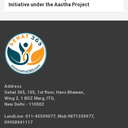
Initiative under the Aastha Project
Address
Sehat 365, 105, 1st floor, Hans Bhawan,
Wing 2, 1 BSZ Marg, ITO,
New Delhi - 110002
LandLine: 011-45509077, Mob:9871339977,
09958941117