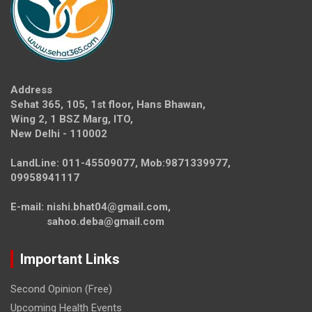
Address
Sehat 365, 105, 1st floor, Hans Bhawan,
Wing 2, 1 BSZ Marg, ITO,
New Delhi - 110002
LandLine: 011-45509077, Mob:9871339977,
09958941117
E-mail: nishi.bhat04@gmail.com,
sahoo.deba@gmail.com
Important Links
Second Opinion (Free)
Upcoming Health Events