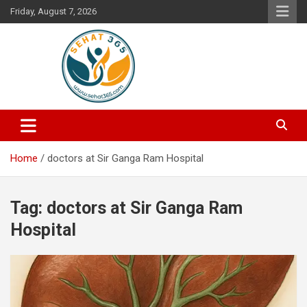
Skip
Friday, August 7, 2026
to
content
Your's Complete Health Guide
Sehat365
Home
doctors at Sir Ganga Ram Hospital
Tag:
doctors at Sir Ganga Ram
Hospital