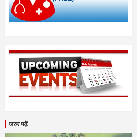
जरुर पढ़ें