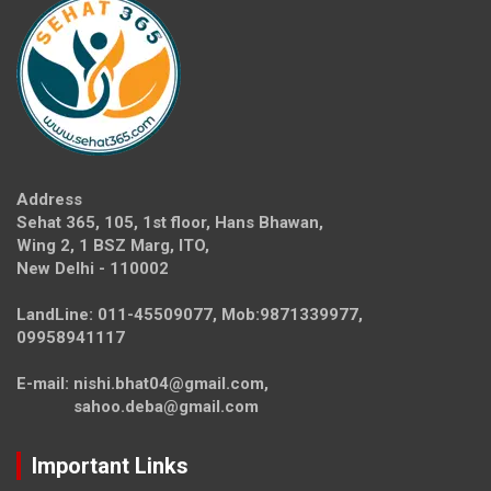
Address
Sehat 365, 105, 1st floor, Hans Bhawan,
Wing 2, 1 BSZ Marg, ITO,
New Delhi - 110002
LandLine: 011-45509077, Mob:9871339977,
09958941117
E-mail: nishi.bhat04@gmail.com,
sahoo.deba@gmail.com
Important Links