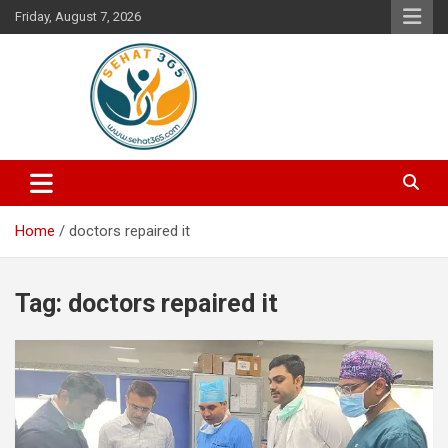
Skip
Friday, August 7, 2026
to
content
Your's Complete Health Guide
Sehat365
Home
doctors repaired it
Tag:
doctors repaired it