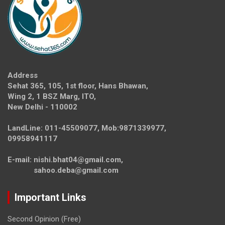
Address
Sehat 365, 105, 1st floor, Hans Bhawan,
Wing 2, 1 BSZ Marg, ITO,
New Delhi - 110002
LandLine: 011-45509077, Mob:9871339977,
09958941117
E-mail: nishi.bhat04@gmail.com,
sahoo.deba@gmail.com
Important Links
Second Opinion (Free)