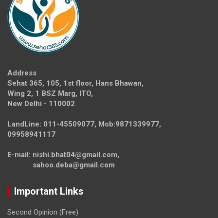
Address
Sehat 365, 105, 1st floor, Hans Bhawan,
Wing 2, 1 BSZ Marg, ITO,
New Delhi - 110002
LandLine: 011-45509077, Mob:9871339977,
09958941117
E-mail: nishi.bhat04@gmail.com,
sahoo.deba@gmail.com
Important Links
Second Opinion (Free)