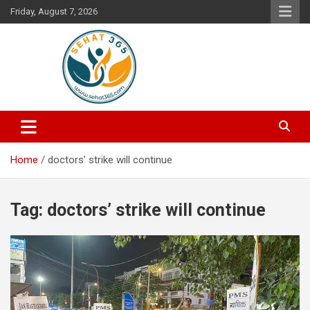
Skip
Friday, August 7, 2026
to
content
Your's Complete Health Guide
Sehat365
Home
doctors’ strike will continue
Tag:
doctors’ strike will continue