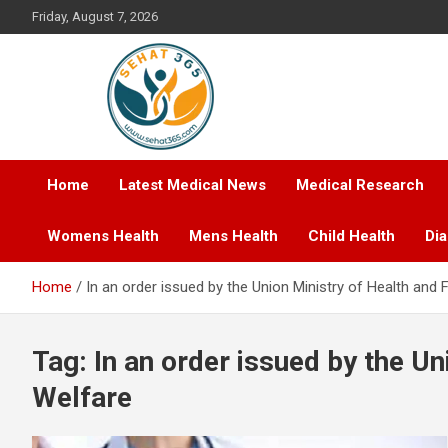
Skip
Friday, August 7, 2026
to
content
Your's Complete Health Guide
Sehat365
Home
Latest Medical News
Medical Research
Womens Health
Mens Health
Child Health
Di
Home
In an order issued by the Union Ministry of Health and 
Tag:
In an order issued by the Un
Welfare