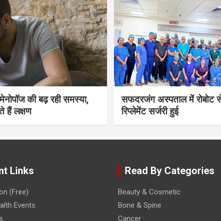
भी मेनोपॉज की बढ़ रही समस्या,
सफदरजंग अस्पताल में रोबोट से
ते हैं लक्षण
रिप्लेमेंट सर्जरी हुई
nt Links
Read By Categories
on (Free)
Beauty & Cosmetic
lth Events
Bone & Spine
s
Cancer