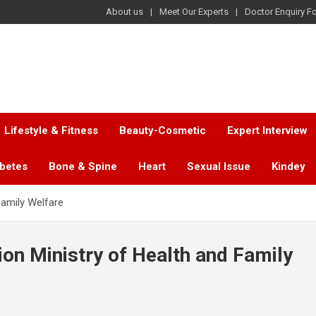
About us
Meet Our Experts
Doctor Enquiry F
Lifestyle & Fitness
Beauty-Cosmetic
Expert Interview
abetes
Bone & Spine
Heart
Sexual Issue
Kindey
Family Welfare
ion Ministry of Health and Family