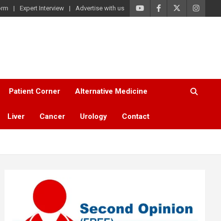
orm
Expert Interview
Advertise with us
Patient Corner
Alternative Medicine
Liver
Cancer
Urology
Contact