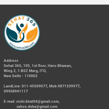
Address
Sehat 365, 105, 1st floor, Hans Bhawan,
Wing 2, 1 BSZ Marg, ITO,
New Delhi - 110002
LandLine: 011-45509077, Mob:9871339977,
09958941117
E-mail: nishi.bhat04@gmail.com,
sahoo.deba@gmail.com