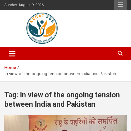
Skip
Sunday, August 9, 2026
to
content
Your's Complete Health Guide
Sehat365
Home
In view of the ongoing tension between India and Pakistan
Tag:
In view of the ongoing tension
between India and Pakistan