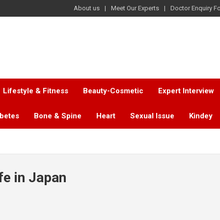
About us
Meet Our Experts
Doctor Enquiry F
Lifestyle & Fitness
Beauty-Cosmetic
Expert Interview
abetes
Bone & Spine
Heart
Sexual Issue
Kindey
ife in Japan