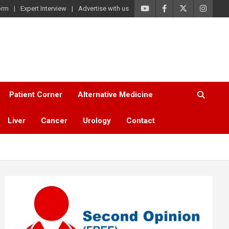
orm
Expert Interview
Advertise with us
Patient Corner
Alternative Medicine
Liver
Cancer
Urology
Contact