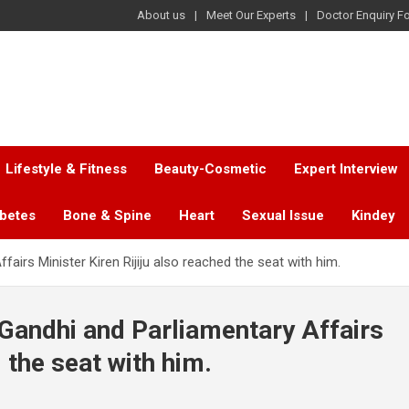
About us
Meet Our Experts
Doctor Enquiry F
Lifestyle & Fitness
Beauty-Cosmetic
Expert Interview
abetes
Bone & Spine
Heart
Sexual Issue
Kindey
airs Minister Kiren Rijiju also reached the seat with him.
 Gandhi and Parliamentary Affairs
 the seat with him.