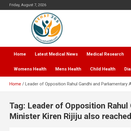
Skip
Friday, August 7, 2026
to
content
Your's Complete Health Guide
Sehat365
Home
Latest Medical News
Medical Research
Womens Health
Mens Health
Child Health
Di
Home
Leader of Opposition Rahul Gandhi and Parliamentary Aff
Tag:
Leader of Opposition Rahul
Minister Kiren Rijiju also reached