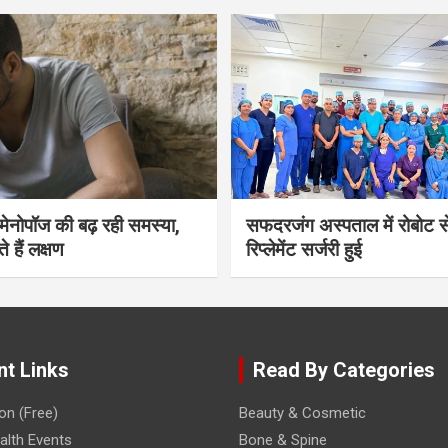
भी मेनोपॉज की बढ़ रही समस्या,
सफदरजंग अस्पताल में रोबोट से
ते हैं लक्षण
रिप्लेमेंट सर्जरी हुई
nt Links
Read By Categories
on (Free)
Beauty & Cosmetic
lth Events
Bone & Spine