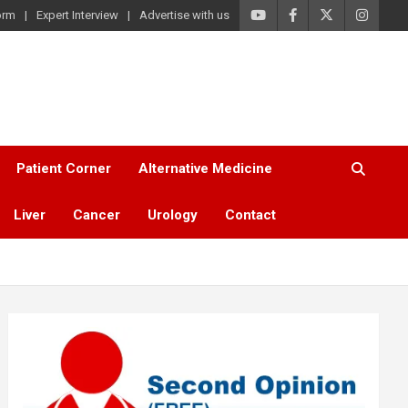
orm
Expert Interview
Advertise with us
Patient Corner
Alternative Medicine
Liver
Cancer
Urology
Contact