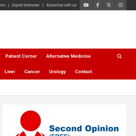
orm
Expert Interview
Advertise with us
Patient Corner
Alternative Medicine
Liver
Cancer
Urology
Contact