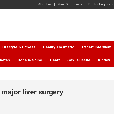
About us
Meet Our Experts
Doctor Enquiry F
Lifestyle & Fitness
Beauty-Cosmetic
Expert Interview
abetes
Bone & Spine
Heart
Sexual Issue
Kindey
 major liver surgery