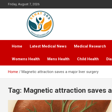
Skip
Friday, August 7, 2026
to
content
Your's Complete Health Guide
Sehat365
Home
Latest Medical News
Medical Research
Womens Health
Mens Health
Child Health
Di
Home
Magnetic attraction saves a major liver surgery
Tag:
Magnetic attraction saves a