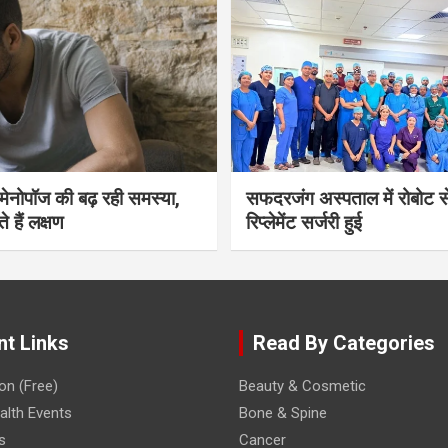
भी मेनोपॉज की बढ़ रही समस्या,
सफदरजंग अस्पताल में रोबोट से
ते हैं लक्षण
रिप्लेमेंट सर्जरी हुई
nt Links
Read By Categories
on (Free)
Beauty & Cosmetic
lth Events
Bone & Spine
s
Cancer