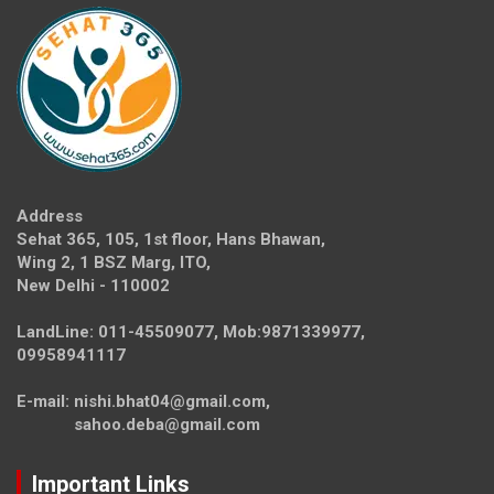
Address
Sehat 365, 105, 1st floor, Hans Bhawan,
Wing 2, 1 BSZ Marg, ITO,
New Delhi - 110002
LandLine: 011-45509077, Mob:9871339977,
09958941117
E-mail: nishi.bhat04@gmail.com,
sahoo.deba@gmail.com
Important Links