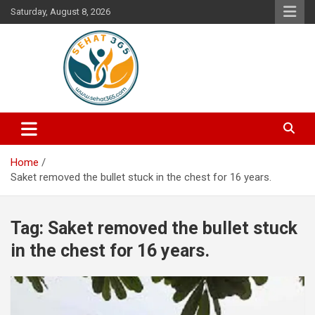
Skip
Saturday, August 8, 2026
to
content
Your's Complete Health Guide
Sehat365
Home
Saket removed the bullet stuck in the chest for 16 years.
Tag:
Saket removed the bullet stuck
in the chest for 16 years.