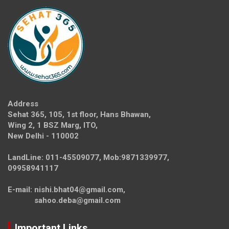
Address
Sehat 365, 105, 1st floor, Hans Bhawan,
Wing 2, 1 BSZ Marg, ITO,
New Delhi - 110002
LandLine: 011-45509077, Mob:9871339977,
09958941117
E-mail: nishi.bhat04@gmail.com,
sahoo.deba@gmail.com
Important Links