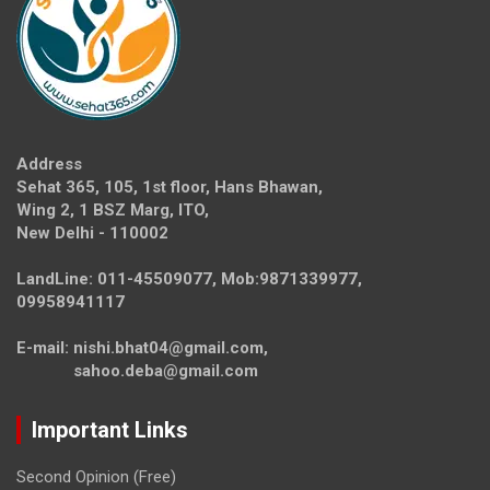
Address
Sehat 365, 105, 1st floor, Hans Bhawan,
Wing 2, 1 BSZ Marg, ITO,
New Delhi - 110002
LandLine: 011-45509077, Mob:9871339977,
09958941117
E-mail: nishi.bhat04@gmail.com,
sahoo.deba@gmail.com
Important Links
Second Opinion (Free)