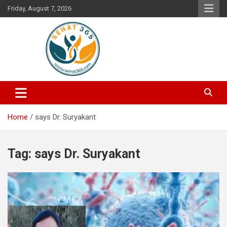
Skip
Friday, August 7, 2026
to
content
Your's Complete Health Guide
Sehat365
Home
says Dr. Suryakant
Tag:
says Dr. Suryakant