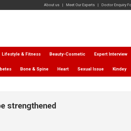
About us
Meet Our Experts
Doctor Enquiry F
Lifestyle & Fitness
Beauty-Cosmetic
Expert Interview
abetes
Bone & Spine
Heart
Sexual Issue
Kindey
be strengthened