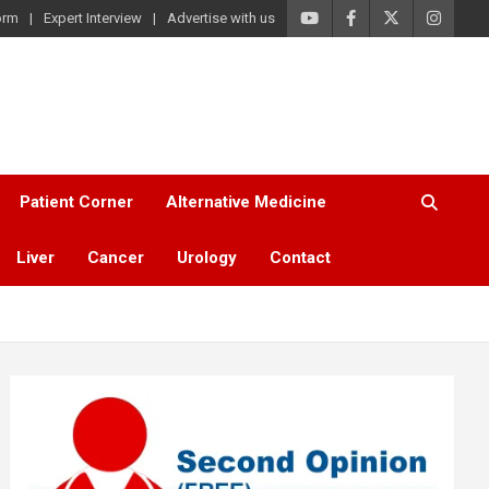
orm
Expert Interview
Advertise with us
Patient Corner
Alternative Medicine
Liver
Cancer
Urology
Contact