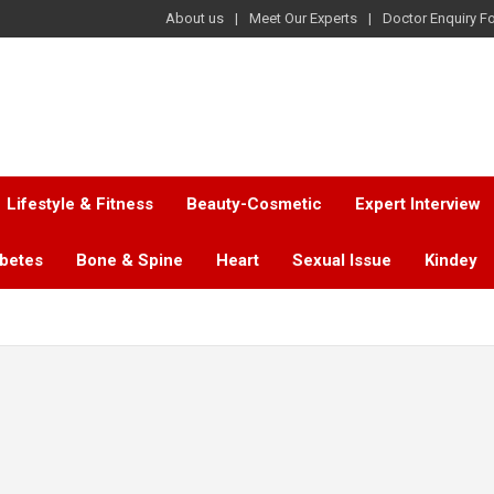
About us
Meet Our Experts
Doctor Enquiry F
Lifestyle & Fitness
Beauty-Cosmetic
Expert Interview
abetes
Bone & Spine
Heart
Sexual Issue
Kindey