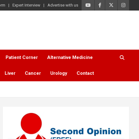
orm
Expert Interview
Advertise with us
Patient Corner
Alternative Medicine
Liver
Cancer
Urology
Contact