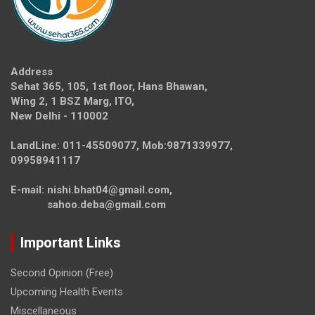
Address
Sehat 365, 105, 1st floor, Hans Bhawan,
Wing 2, 1 BSZ Marg, ITO,
New Delhi - 110002
LandLine: 011-45509077, Mob:9871339977,
09958941117
E-mail: nishi.bhat04@gmail.com,
sahoo.deba@gmail.com
Important Links
Second Opinion (Free)
Upcoming Health Events
Miscellaneous