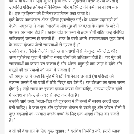
पदार्थ या पेयों में मौजूद शुगर (मुख्य रूप से सुक्रोज) प्रतिक्रिया करती है।
उत्पादित एसिड इनेमल में कैल्शियम और फॉस्फेट की कमी का कारण बनता
है। इस प्रक्रिया को डिमिनरलाइजेशन कहा जाता है।
हार्ट केयर फाउंडेशन ऑफ इंडिया (एचसीएफआई) के अध्यक्ष पद्मश्री डॉ.
के.के. अग्रवाल ने कहा, ‘‘भारतीय लोग मुंह की स्वच्छता के महत्व के बारे में
अक्सर अनजान होते हैं। खराब दांत स्वास्थ्य से हृदय रोगों सहित कई संबंधित
जटिलताएं उत्पन्न हो सकती हैं। आज के बच्चे अपने अस्वास्थ्यकर फूड पैटर्न
के कारण दंतक्षय जैसी समस्याओं से ग्रस्त हैं।’’
उन्होंने कहा, ‘‘सिर्फ कैलोरी वाले खाद्य पदार्थों जैसे बिस्कुट, चॉकलेट, और
अन्य प्रोसेस्ड फूड में चीनी व नमक दोनों की अधिकता होती है। यह मुंह की
समस्याओं का कारण बन सकता है और अंतत: बहुत ही कम उम्र में दांतों और
मसूढ़ों की समस्याओं को जन्म दे सकता है।’’
डॉ. अग्रवाल ने कहा कि मुंह में बैक्टीरिया बेकार उत्पादों (या एसिड) को
उत्पन्न करते हैं जो दांतों में छोटे छिद्र कर देते हैं। यह दंतक्षय का पहला चरण
होता है। सही समय पर इसका इलाज करवा लेना चाहिए, अन्यथा एसिड दांतों
में प्रवेश करके उन्हें अंदर से नष्ट कर देता है।
उन्होंने आगे कहा, ‘‘माता-पिता को शुरुआत में ही बच्चों में स्वस्थ आदतें डाल
देनी चाहिए। वे जंक फूड और प्रोसेस्ड भोजन से बचते हुए और जीवन शैली में
कुछ बदलावों का अभ्यास करके बच्चों के लिए एक आदर्श मॉडल बन सकते
हैं।’’
दांतों की देखभाल के लिए कुछ सुझाव : * ब्रशिंग नियमित करें, इससे प्लाक