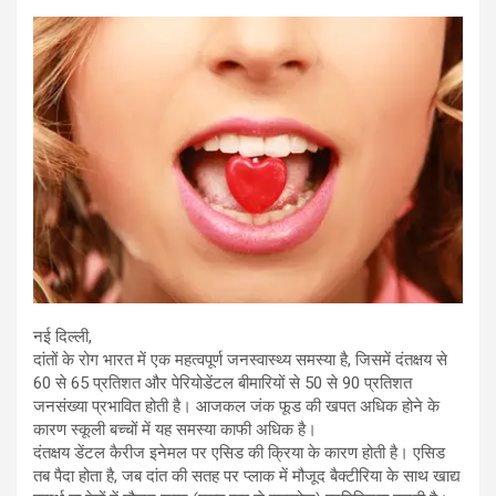
h
wi
a
m
in
el
hr
at
tt
ce
ail
t
e
e
s
er
b
gr
a
A
o
a
d
p
o
m
s
p
k
नई दिल्ली,
दांतों के रोग भारत में एक महत्वपूर्ण जनस्वास्थ्य समस्या है, जिसमें दंतक्षय से
60 से 65 प्रतिशत और पेरियोडेंटल बीमारियों से 50 से 90 प्रतिशत
जनसंख्या प्रभावित होती है। आजकल जंक फूड की खपत अधिक होने के
कारण स्कूली बच्चों में यह समस्या काफी अधिक है।
दंतक्षय डेंटल कैरीज इनेमल पर एसिड की क्रिया के कारण होती है। एसिड
तब पैदा होता है, जब दांत की सतह पर प्लाक में मौजूद बैक्टीरिया के साथ खाद्य