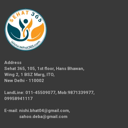
Address
Sehat 365, 105, 1st floor, Hans Bhawan,
Wing 2, 1 BSZ Marg, ITO,
New Delhi - 110002
LandLine: 011-45509077, Mob:9871339977,
09958941117
E-mail: nishi.bhat04@gmail.com,
sahoo.deba@gmail.com