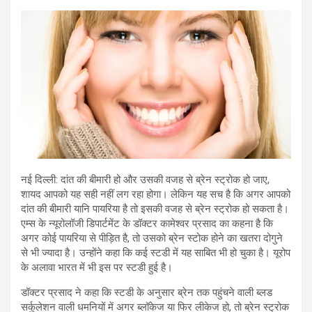
h
wi
a
m
in
el
hr
at
tt
ce
ail
t
e
e
s
er
b
gr
a
A
o
a
d
p
o
m
s
p
k
नई दिल्ली: दांत की बीमारी हो और उसकी वजह से ब्रेन स्ट्रोक हो जाए,
शायद आपको यह सही नहीं लग रहा होगा। लेकिन यह सच है कि अगर आपको
दांत की बीमारी यानि पायरिया है तो इसकी वजह से ब्रेन स्ट्रोक हो सकता है।
एम्स के न्यूरोलॉजी डिपार्टमेंट के डॉक्टर कामेश्वर प्रसाद का कहना है कि
अगर कोई पायरिया से पीड़ित है, तो उसको ब्रेन स्टोक होने का खतरा दोगुने
से भी ज्यादा है। उन्होंने कहा कि कई स्टडी में यह साबित भी हो चुका है। यूरोप
के अलावा भारत में भी इस पर स्टडी हुई है।
डॉक्टर प्रसाद ने कहा कि स्टडी के अनुसार ब्रेन तक पहुंचने वाली ब्लड
सर्कुलेशन वाली धमनियों में अगर ब्लॉकेज या फिर लीकेज हो, तो ब्रेन स्ट्रोक