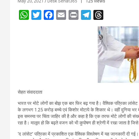
May 20, 2021
Desk Sehat365
| 125 views
W
T
F
E
Pr
T
T
h
wi
a
m
in
el
hr
at
tt
ce
ail
t
e
e
s
er
b
gr
a
A
o
a
d
p
o
m
s
p
k
सेहत संवाददाता
भारत पर मोटे लोगों का बोझ एक बार फिर बढ़ गया है। वैश्विक पत्रिका लांसेट द्व
के लगभग 1.25 करोड़ बच्चे एवं किशोर मोटापे के शिकार थे। वहीं दुनिया भर में म
इस समस्या पर चिंता जाहिर की है और कहा है कि एक तरफ मोटे लोगों की संख्
रहा है। मालूम हो कि बढ़ते वजन को भी कुपोषण ही श्रेणी में रखा जाता है 
‘द लांसेट’ पत्रिका में प्रकाशित एक वैश्विक विश्लेषण में यह जानकारी दी गई