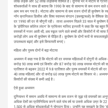
लाख लड़के और 52 लाख लड़कियां शामिल हैं। दुनिया भर में मोटापे से ग्रस्त 
शोधकर्ताओं ने साथ ही बताया कि 1990 के बाद से सामान्य से कम वजन वाले ल
आम रूप बन गया है। मोटापा और सामान्य से कम वजन दोनों ही कुपोषण के स्वरूप
नॉन क्रानिकल डिसीस और विश्व स्वास्थ्य संगठन (डब्ल्यूएचओ) के वैश्विक डेटा
दर 1990 की दर से चौगुनी रही। ताजा अध्ययन पिछले 33 साल में कुपोषण के दोनो
के ‘इंपीरियल कॉलेज लंदन’ के प्रोफेसर माजिद इज्जती ने कहा कि यह बहुत चिं
वयस्कों में नजर आती थी, अब स्कूल जाने वाले बच्चों और किशोरों में भी साफ
करोड़ों लोग अब भी कुपोषण से पीड़ित हैं। कुपोषण के दोनों रूपों से सफलतापूर्वक 
उपलब्धता बढ़ाएं और इसे किफायती बनाएं।
महिला और पुरूष दोनों में बढ़ा मोटापा
अध्ययन में कहा गया है कि मोटापे की दर वयस्क महिलाओं में दोगुनी से अधिक
करोड़ 90 लाख बच्चे एवं किशोर और 87 करोड़ 90 लाख वयस्क मोटापे की समस्या
प्रतिशत से बढ़कर 2022 में 9.8 प्रतिशत और पुरुष वयस्कों में मोटापे की द
40 लाख महिलाएं और दो करोड़ 60 लाख पुरुष मोटापे का शिकार थे। अध्ययन 
किशोरों की संख्या में कमी आई है।
ऐसे हुआ अध्ययन
दुनियाभर में समान अवधि में सामान्य से कम वजन से जूझ रहे वयस्कों का अन
अधिक देशों का प्रतिनिधित्व करने वाले पांच वर्ष या उससे अधिक उम्र के 
1,500 से अधिक शोधकर्ताओं ने योगदान दिया। उन्होंने यह समझने के लिए ‘ब