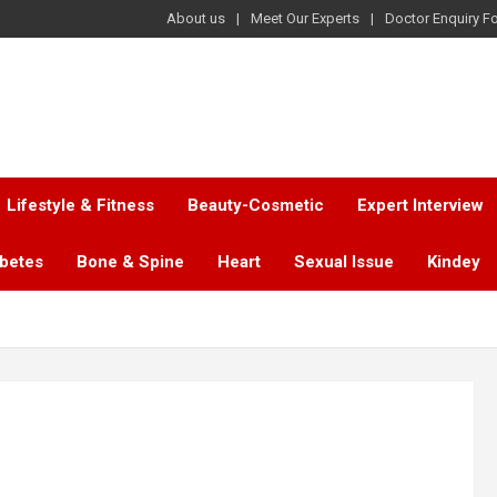
About us
Meet Our Experts
Doctor Enquiry F
Lifestyle & Fitness
Beauty-Cosmetic
Expert Interview
abetes
Bone & Spine
Heart
Sexual Issue
Kindey