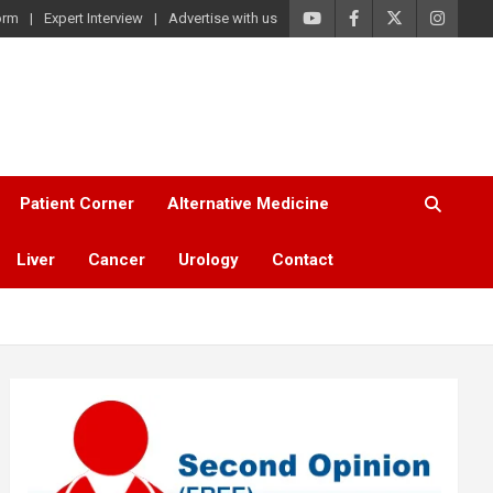
orm
Expert Interview
Advertise with us
Patient Corner
Alternative Medicine
Liver
Cancer
Urology
Contact