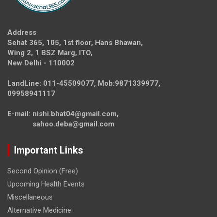
Address
Sehat 365, 105, 1st floor, Hans Bhawan,
Wing 2, 1 BSZ Marg, ITO,
New Delhi - 110002
LandLine: 011-45509077, Mob:9871339977,
09958941117
E-mail: nishi.bhat04@gmail.com,
sahoo.deba@gmail.com
Important Links
Second Opinion (Free)
Upcoming Health Events
Miscellaneous
Alternative Medicine