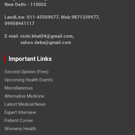
New Delhi - 110002
LandLine: 011-45509077, Mob:9871339977,
09958941117
E-mail: nishi.bhat04@gmail.com,
sahoo.deba@gmail.com
Important Links
Second Opinion (Free)
Upcoming Health Events
Miscellaneous
Alternative Medicine
Latest Medical News
Expert Interview
Patient Corner
Womens Health