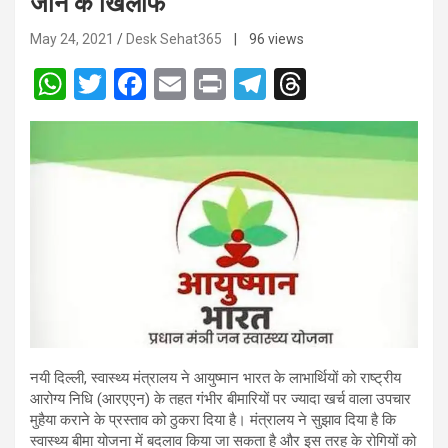
जाने के खिलाफ
May 24, 2021
Desk Sehat365
| 96 views
W
T
F
E
Pr
T
T
h
wi
a
m
in
el
hr
at
tt
ce
ail
t
e
e
s
er
b
gr
a
A
o
a
d
p
o
m
s
p
k
नयी दिल्ली, स्वास्थ्य मंत्रालय ने आयुष्मान भारत के लाभार्थियों को राष्ट्रीय
आरोग्य निधि (आरएएन) के तहत गंभीर बीमारियों पर ज्यादा खर्च वाला उपचार
मुहैया कराने के प्रस्ताव को ठुकरा दिया है। मंत्रालय ने सुझाव दिया है कि
स्वास्थ्य बीमा योजना में बदलाव किया जा सकता है और इस तरह के रोगियों को