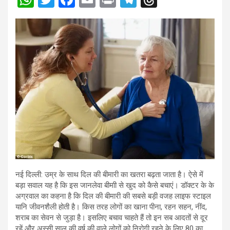
h
wi
a
m
in
el
hr
at
tt
ce
ail
t
e
e
s
er
b
gr
a
A
o
a
d
p
o
m
s
p
k
नई दिल्ली: उम्र के साथ दिल की बीमारी का खतरा बढ़ता जाता है। ऐसे में
बड़ा सवाल यह है कि इस जानलेवा बीमाी से खुद को कैसे बचाएं। डॉक्टर के के
अग्रवाल का कहना है कि दिल की बीमारी की सबसे बड़ी वजह लाइफ स्टाइल
यानि जीवनशैली होती है। किस तरह लोगों का खाना पीना, रहन सहन, नींद,
शराब का सेवन से जुड़ा है। इसलिए बचाव चाहते हैं तो इन सब आदतों से दूर
रहें और अस्सी साल की वर्ष की वाले लोगों को निरोगी रहने के लिए 80 का