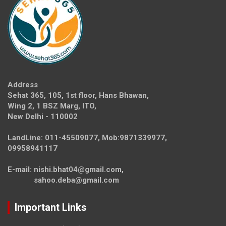
Address
Sehat 365, 105, 1st floor, Hans Bhawan,
Wing 2, 1 BSZ Marg, ITO,
New Delhi - 110002
LandLine: 011-45509077, Mob:9871339977,
09958941117
E-mail: nishi.bhat04@gmail.com,
sahoo.deba@gmail.com
Important Links