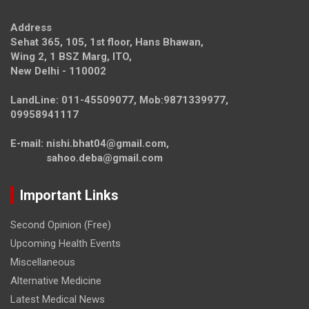
Address
Sehat 365, 105, 1st floor, Hans Bhawan,
Wing 2, 1 BSZ Marg, ITO,
New Delhi - 110002
LandLine: 011-45509077, Mob:9871339977,
09958941117
E-mail: nishi.bhat04@gmail.com,
sahoo.deba@gmail.com
Important Links
Second Opinion (Free)
Upcoming Health Events
Miscellaneous
Alternative Medicine
Latest Medical News