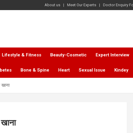
About us
Meet Our Experts
Doctor Enquiry F
Lifestyle & Fitness
Beauty-Cosmetic
Expert Interview
abetes
Bone & Spine
Heart
Sexual Issue
Kindey
ेट खाना
ट खाना