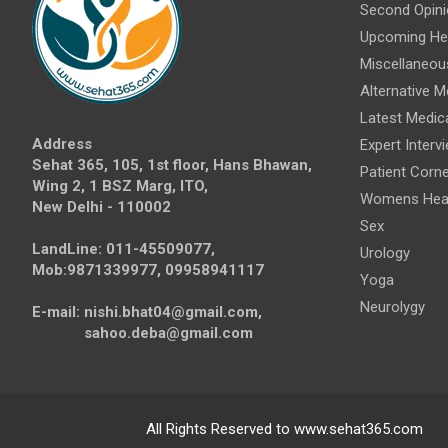
Second Opini
Upcoming Hea
Miscellaneou
Alternative M
Latest Medic
Address
Expert Interv
Sehat 365, 105, 1st floor, Hans Bhawan,
Patient Corne
Wing 2, 1 BSZ Marg, ITO,
Womens Hea
New Delhi - 110002
Sex
LandLine: 011-45509077,
Urology
Mob:9871339977, 09958941117
Yoga
Neurolygy
E-mail: nishi.bhat04@gmail.com,
sahoo.deba@gmail.com
All Rights Reserved to www.sehat365.com