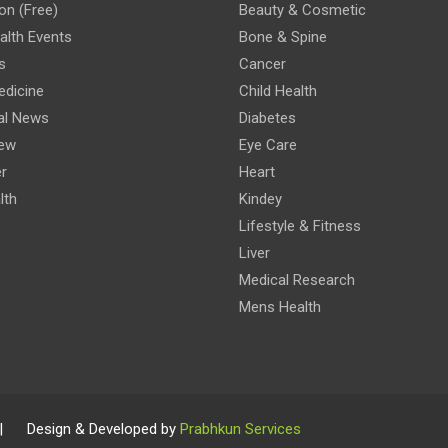
on (Free)
Beauty & Cosmetic
lth Events
Bone & Spine
s
Cancer
edicine
Child Health
al News
Diabetes
iew
Eye Care
r
Heart
lth
Kindey
Lifestyle & Fitness
Liver
Medical Research
Mens Health
 | Design & Developed by
Prabhkun Services