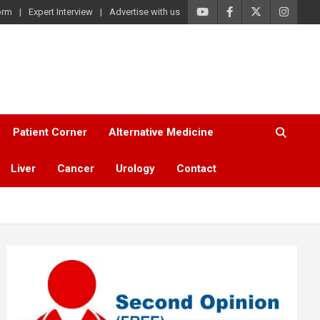
orm
Expert Interview
Advertise with us
Patient Corner
Alternative Medicine
Liver
Cancer
Urology
Contact