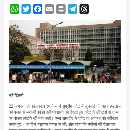
W
T
F
E
Pr
T
T
h
wi
a
m
in
el
hr
at
tt
ce
ail
t
e
e
s
er
b
gr
a
A
o
a
d
p
o
m
s
p
k
नई दिल्ली
22 अगस्त को कोलकाता रेप केस में सुप्रीम कोर्ट में सुनवाई की गई। हड़ताल
की वजह से मरीजों को हो रही परेशानी को देखते हुए कोर्ट ने डॉक्टर्स से काम
पर वापस लौटने की बात कही। एम्स आरडीए ने कोर्ट के आग्रह को स्वीकार
करते हुए 11वें दिन हड‍्ताल वापस ले ली, और कहा कि मरीजों की देखभाल