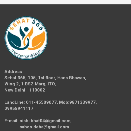
Address
Sehat 365, 105, 1st floor, Hans Bhawan,
Wing 2, 1 BSZ Marg, ITO,
New Delhi - 110002
LandLine: 011-45509077, Mob:9871339977,
09958941117
E-mail: nishi.bhat04@gmail.com,
sahoo.deba@gmail.com