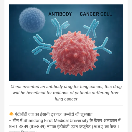
h
wi
a
m
in
el
hr
at
tt
ce
ail
t
e
e
s
er
b
gr
a
A
o
a
d
p
o
m
s
p
k
China invented an antibody drug for lung cancer, this drug
will be beneficial for millions of patients suffering from
lung cancer
एंटीबॉडी दवा का इंसानी ट्रायल: उम्मीदों की शुरुआत
– चीन में Shandong First Medical University के कैंसर अस्पताल में
SHR-4849 (IDE849) नामक एंटीबॉडी-ड्रग कंजुगेट (ADC) का फेज I