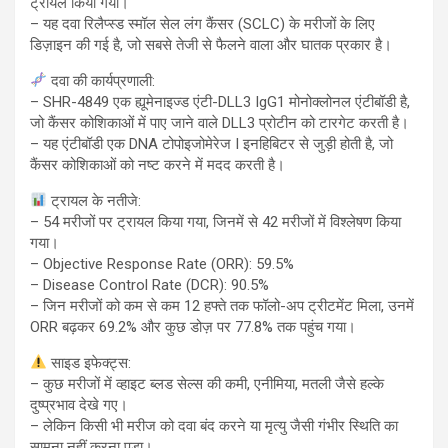
ट्रायल किया गया।
– यह दवा रिलैप्स्ड स्मॉल सेल लंग कैंसर (SCLC) के मरीजों के लिए
डिज़ाइन की गई है, जो सबसे तेजी से फैलने वाला और घातक प्रकार है।
दवा की कार्यप्रणाली:
– SHR-4849 एक ह्यूमेनाइज्ड एंटी-DLL3 IgG1 मोनोक्लोनल एंटीबॉडी है,
जो कैंसर कोशिकाओं में पाए जाने वाले DLL3 प्रोटीन को टारगेट करती है।
– यह एंटीबॉडी एक DNA टोपोइजोमेरेज I इनहिबिटर से जुड़ी होती है, जो
कैंसर कोशिकाओं को नष्ट करने में मदद करती है।
ट्रायल के नतीजे:
– 54 मरीजों पर ट्रायल किया गया, जिनमें से 42 मरीजों में विश्लेषण किया
गया।
– Objective Response Rate (ORR): 59.5%
– Disease Control Rate (DCR): 90.5%
– जिन मरीजों को कम से कम 12 हफ्ते तक फॉलो-अप ट्रीटमेंट मिला, उनमें
ORR बढ़कर 69.2% और कुछ डोज़ पर 77.8% तक पहुंच गया।
साइड इफेक्ट्स:
– कुछ मरीजों में व्हाइट ब्लड सेल्स की कमी, एनीमिया, मतली जैसे हल्के
दुष्प्रभाव देखे गए।
– लेकिन किसी भी मरीज को दवा बंद करने या मृत्यु जैसी गंभीर स्थिति का
सामना नहीं करना पड़ा।