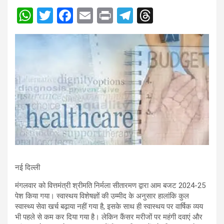
W
T
F
E
Pr
T
T
h
wi
a
m
in
el
hr
at
tt
ce
ail
t
e
e
s
er
b
gr
a
A
o
a
d
p
o
m
s
p
k
नई दिल्ली
मंगलवार को वित्तमंत्री श्रीमति निर्मला सीतारमण द्वारा आम बजट 2024-25
पेश किया गया। स्वास्थय विशेषज्ञों की उम्मीद के अनुसार हालांकि कुल
स्वास्थ्य सेवा खर्च बढ़ाया नहीं गया है, इसके साथ ही स्वास्थय पर वार्षिक व्यय
भी पहले से कम कर दिया गया है। लेकिन कैंसर मरीजों पर महंगी दवाएं और