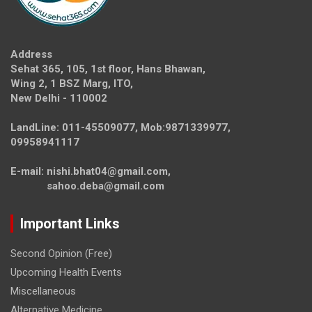
Address
Sehat 365, 105, 1st floor, Hans Bhawan,
Wing 2, 1 BSZ Marg, ITO,
New Delhi - 110002
LandLine: 011-45509077, Mob:9871339977,
09958941117
E-mail: nishi.bhat04@gmail.com,
sahoo.deba@gmail.com
Important Links
Second Opinion (Free)
Upcoming Health Events
Miscellaneous
Alternative Medicine