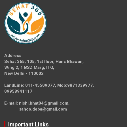
Address
Sehat 365, 105, 1st floor, Hans Bhawan,
Wing 2, 1 BSZ Marg, ITO,
New Delhi - 110002
LandLine: 011-45509077, Mob:9871339977,
09958941117
E-mail: nishi.bhat04@gmail.com,
sahoo.deba@gmail.com
Important Links