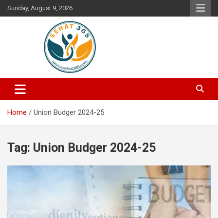
Skip
Sunday, August 9, 2026
to
content
Your's Complete Health Guide
Sehat365
Home
Union Budger 2024-25
Tag:
Union Budger 2024-25