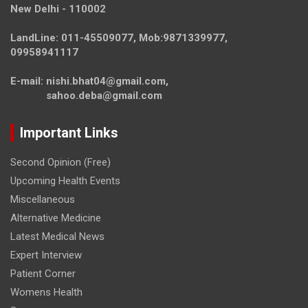
New Delhi - 110002
LandLine: 011-45509077, Mob:9871339977,
09958941117
E-mail: nishi.bhat04@gmail.com,
sahoo.deba@gmail.com
Important Links
Second Opinion (Free)
Upcoming Health Events
Miscellaneous
Alternative Medicine
Latest Medical News
Expert Interview
Patient Corner
Womens Health