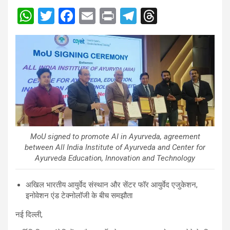
W
T
F
E
Pr
T
T
h
wi
a
m
in
el
hr
at
tt
ce
ail
t
e
e
s
er
b
gr
a
A
o
a
d
p
o
m
s
p
k
MoU signed to promote AI in Ayurveda, agreement
between All India Institute of Ayurveda and Center for
Ayurveda Education, Innovation and Technology
अखिल भारतीय आयुर्वेद संस्थान और सेंटर फॉर आयुर्वेद एजुकेशन,
इनोवेशन एंड टेक्नोलॉजी के बीच समझौता
नई दिल्ली,