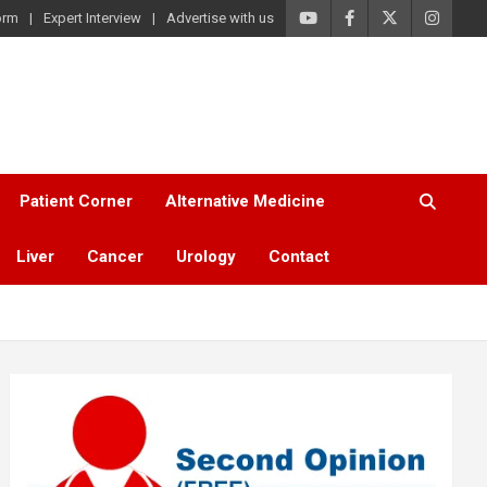
orm
Expert Interview
Advertise with us
Patient Corner
Alternative Medicine
Liver
Cancer
Urology
Contact