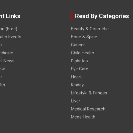
nt Links
Read By Categories
on (Free)
Beauty & Cosmetic
lth Events
Bone & Spine
s
Cancer
edicine
Child Health
al News
Diabetes
iew
Eye Care
r
Heart
lth
Kindey
Lifestyle & Fitness
Liver
Medical Research
Mens Health