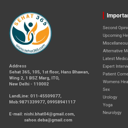
Importa
Second Opini
Upcoming Hea
Miscellaneou
Alternative M
Latest Medic
Address
Expert Interv
Sehat 365, 105, 1st floor, Hans Bhawan,
Patient Corne
Wing 2, 1 BSZ Marg, ITO,
Womens Hea
New Delhi - 110002
Sex
LandLine: 011-45509077,
Urology
Mob:9871339977, 09958941117
Yoga
Neurolygy
E-mail: nishi.bhat04@gmail.com,
sahoo.deba@gmail.com