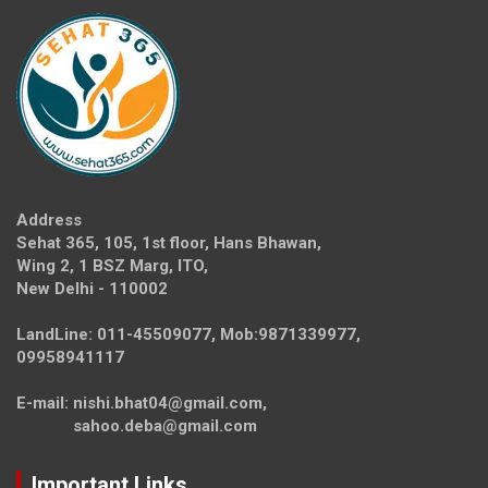
Address
Sehat 365, 105, 1st floor, Hans Bhawan,
Wing 2, 1 BSZ Marg, ITO,
New Delhi - 110002
LandLine: 011-45509077, Mob:9871339977,
09958941117
E-mail: nishi.bhat04@gmail.com,
sahoo.deba@gmail.com
Important Links