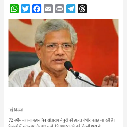
W
T
F
E
Pr
T
T
h
wi
a
m
in
el
hr
at
tt
ce
ail
t
e
e
s
er
b
gr
a
A
o
a
d
p
o
m
s
p
k
नई दिल्ली
72 वर्षीय माकपा महासचिव सीताराम येचुरी की हालत गंभीर बताई जा रही है।
फेफड़ों में संक्रमण के बाद उन्हें 19 अगस्त को नई दिल्ली एम्स के