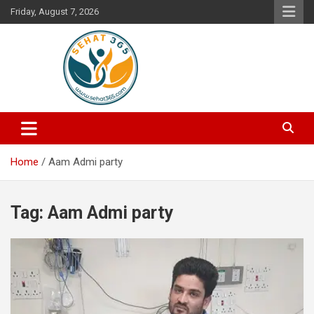
Skip
Friday, August 7, 2026
to
content
Your's Complete Health Guide
Sehat365
Home
Aam Admi party
Tag:
Aam Admi party