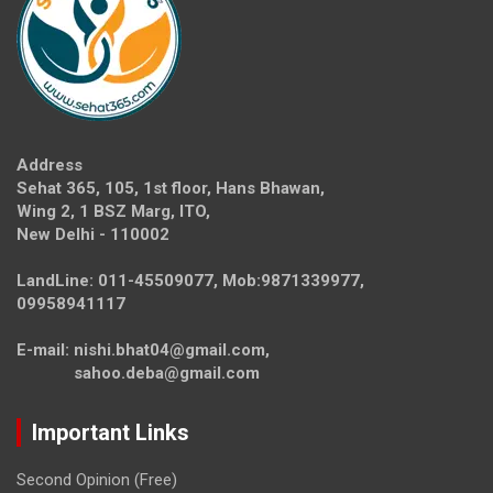
Address
Sehat 365, 105, 1st floor, Hans Bhawan,
Wing 2, 1 BSZ Marg, ITO,
New Delhi - 110002
LandLine: 011-45509077, Mob:9871339977,
09958941117
E-mail: nishi.bhat04@gmail.com,
sahoo.deba@gmail.com
Important Links
Second Opinion (Free)