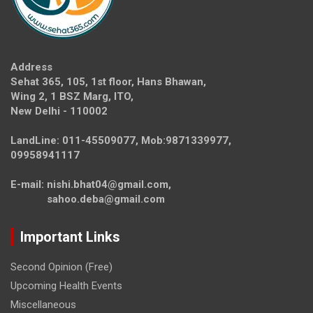
Address
Sehat 365, 105, 1st floor, Hans Bhawan,
Wing 2, 1 BSZ Marg, ITO,
New Delhi - 110002
LandLine: 011-45509077, Mob:9871339977,
09958941117
E-mail: nishi.bhat04@gmail.com,
sahoo.deba@gmail.com
Important Links
Second Opinion (Free)
Upcoming Health Events
Miscellaneous